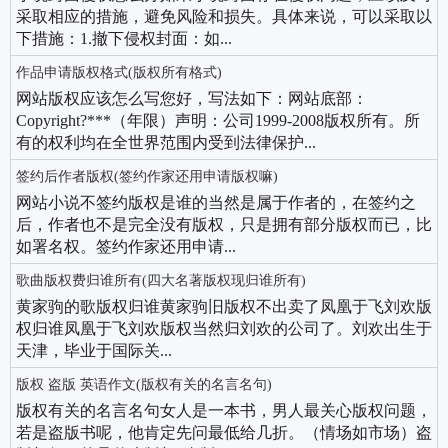
采取相应的措施，避免风险和损失。具体来说，可以采取以
下措施：1.撤下侵权封面：如...
作品申请版权格式(版权所有格式)
网站版权应该怎么写您好，写法如下：网站底部：
Copyright?***（年限）声明：公司1999-2008版权所有。所
有的权利均在全世界范围内受到法律保护...
签约后作者版权(签约作家还用申请版权嘛)
网站小说不签约版权是谁的当然是属于作者的，在签约之
后，作者也不是完全没有版权，只是拥有部分版权而已，比
如署名权。签约作家还用申请...
歌曲版权费归谁所有(四大名著版权现归谁所有)
黄家驹的歌版权归谁黄家驹旧版权不出卖了凤凰于飞刘欢版
权归谁凤凰于飞刘欢版权当然归刘欢的公司了。刘欢出生于
天津，毕业于国际关...
版权 盗版 英语作文(版权有关的名言名句)
版权有关的名言名句女人是一本书，男人最关心版权问题，
若是盗版书呢，他肯定先问最低给几折。（情场如市场）盗