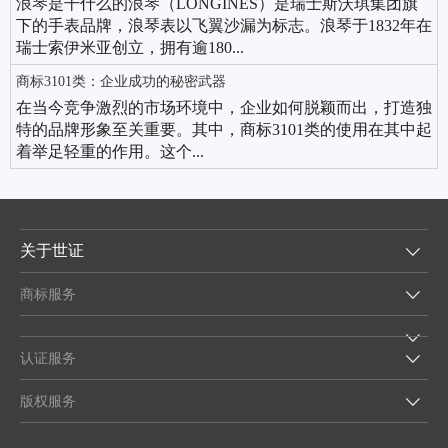
浪琴是干什么的浪琴（LONGINES）是瑞士斯沃琪集团旗
下的手表品牌，浪琴表以飞翼沙漏为标志。浪琴于1832年在
瑞士索伊米亚创立，拥有逾180...
商标3101类：企业成功的秘密武器
在当今竞争激烈的市场环境中，企业如何脱颖而出，打造独
特的品牌形象至关重要。其中，商标3101类的使用在其中起
着举足轻重的作用。这个...
关于世证
商标服务
认证服务
版权服务